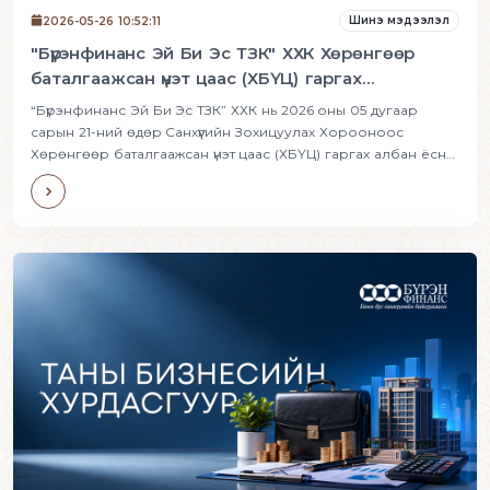
Шинэ мэдээлэл
2026-05-26 10:52:11
"Бүрэнфинанс Эй Би Эс ТЗК" ХХК Хөрөнгөөр
баталгаажсан үнэт цаас (ХБҮЦ) гаргах
зөвшөөрлөө авлаа
“Бүрэнфинанс Эй Би Эс ТЗК” ХХК нь 2026 оны 05 дугаар
сарын 21-ний өдөр Санхүүгийн Зохицуулах Хорооноос
Хөрөнгөөр баталгаажсан үнэт цаас (ХБҮЦ) гаргах албан ёсны
зөвшөөрлөө авлаа.