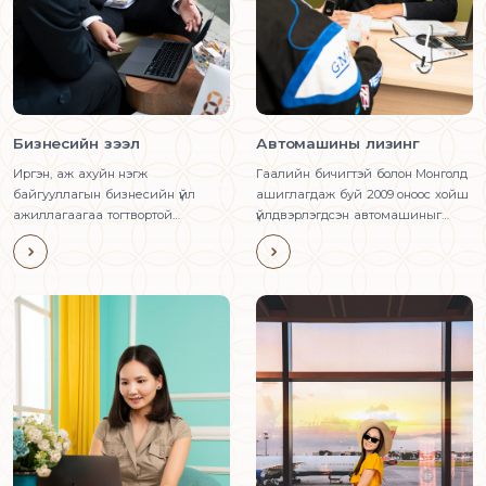
Бизнесийн зээл
Автомашины лизинг
Иргэн, аж ахуйн нэгж
Гаалийн бичигтэй болон Монголд
байгууллагын бизнесийн үйл
ашиглагдаж буй 2009 оноос хойш
ажиллагаагаа тогтвортой
үйлдвэрлэгдсэн автомашиныг
явуулахад шаардлагатай
худалдаж авах зээл юм.
эргэлтийн хөрөнгийг нэмэгдүүлж,
үйл ажиллагааг өргөжүүлэн цар
хүрээ тэлэхэд зориулсан зээлийн
бүтээгдэхүүн юм.