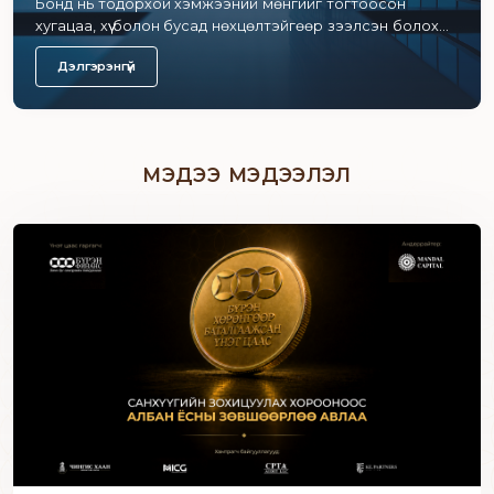
Бонд нь тодорхой хэмжээний мөнгийг тогтоосон
хугацаа, хүү болон бусад нөхцөлтэйгөөр зээлсэн болохыг
гэрчилсэн үнэт цаас юм.
Дэлгэрэнгүй
МЭДЭЭ МЭДЭЭЛЭЛ