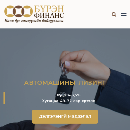
АВТОМАШИНЫ ЛИЗИНГ
Хүү 2,7%-3,5%
Хугацаа 48-72 сар хүртэлх
ДЭЛГЭРЭНГҮЙ МЭДЭЭЛЭЛ