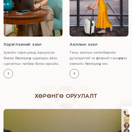
Хэрэглээний зээл
Аяллын зээл
Хувийн хэрэгцээнд зориулсан
Таны аяллын хөтөлбөрийн
бараа бүтээгдэхүүн худалдан авах,
дутагдалтай эх үүсвэрийг санхүүжүүлэх
сургалтын төлбөр болон өрхийн
зээлийн бүтээгдэхүүн юм.
гэнэтийн эсвэл нэмэлт хэрэгцээг
санхүүжүүлэх зорилгоор олгох
зээлийн бүтээгдэхүүн юм.
ХӨРӨНГӨ ОРУУЛАЛТ