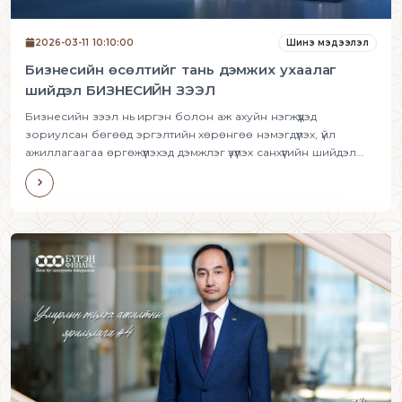
Шинэ мэдээлэл
2026-03-11 10:10:00
Бизнесийн өсөлтийг тань дэмжих ухаалаг
шийдэл БИЗНЕСИЙН ЗЭЭЛ
Бизнесийн зээл нь иргэн болон аж ахуйн нэгжүүдэд
зориулсан бөгөөд эргэлтийн хөрөнгөө нэмэгдүүлэх, үйл
ажиллагаагаа өргөжүүлэхэд дэмжлэг үзүүлэх санхүүгийн шийдэл
юм.