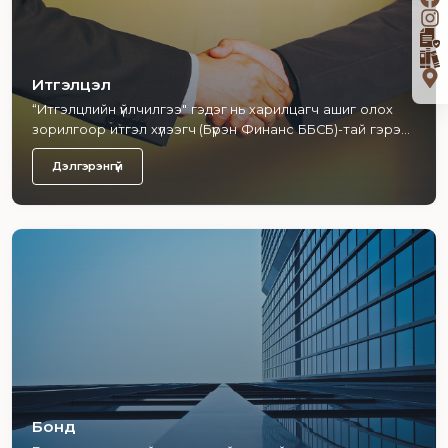
Итгэлцэл
“Итгэлцлийн үйлчилгээ" гэдэг нь харилцагч ашиг олох
зорилгоор итгэл хүлээгч (Бүрэн Финанс ББСБ)-тай гэрээ
байгуулсны үндсэн мөнгөн хөрөнгөө ашиглах, захиран
Дэлгэрэнгүй
зарцуулах эрхийг түр шилжүүлэх үйл ажиллагааг хэлнэ.
Бонд