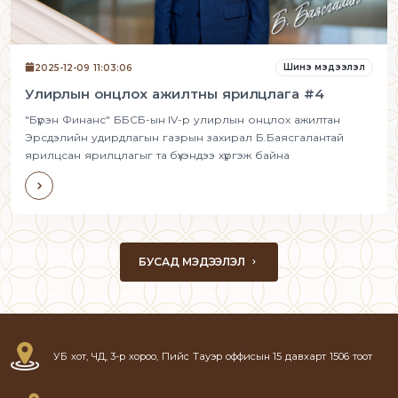
Шинэ мэдээлэл
2025-12-09 11:03:06
Улирлын онцлох ажилтны ярилцлага #4
"Бүрэн Финанс" ББСБ-ын IV-р улирлын онцлох ажилтан
Эрсдэлийн удирдлагын газрын захирал Б.Баясгалантай
ярилцсан ярилцлагыг та бүхэндээ хүргэж байна
БУСАД МЭДЭЭЛЭЛ
УБ хот, ЧД, 3-р хороо, Пийс Тауэр оффисын 15 давхарт 1506 тоот